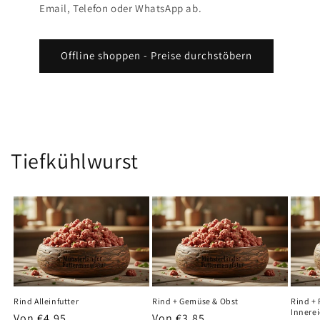
Email, Telefon oder WhatsApp ab.
Offline shoppen - Preise durchstöbern
Tiefkühlwurst
Rind Alleinfutter
Rind + Gemüse & Obst
Rind +
Innere
Normaler
Von €4,95
Normaler
Von €3,85