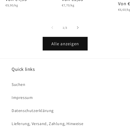
Norm
Von 
Grundpreis
Grundpreis
Preis
€9,90/kg
Preis
€7,70/kg
Grundpr
Preis
€6,60/k
von
1
/
3
Alle anzeigen
Quick links
Suchen
Impressum
Datenschutzerklärung
Lieferung, Versand, Zahlung, Hinweise